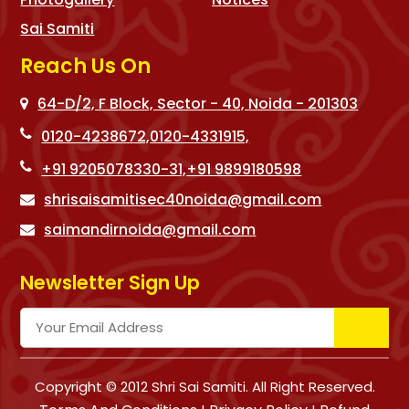
Sai Samiti
Reach Us On
64-D/2, F Block, Sector - 40, Noida - 201303
0120-4238672,
0120-4331915,
+91 9205078330-31,
+91 9899180598
shrisaisamitisec40noida@gmail.com
saimandirnoida@gmail.com
Newsletter Sign Up
Copyright © 2012 Shri Sai Samiti. All Right Reserved.