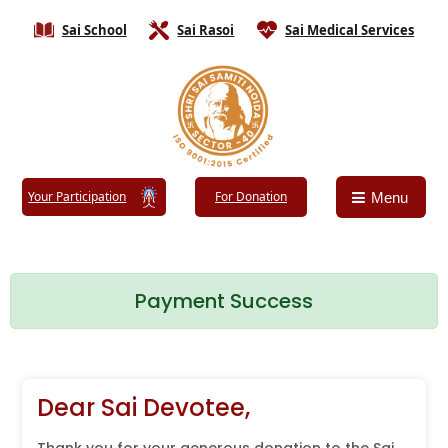
Sai School
Sai Rasoi
Sai Medical Services
Your Participation
For Donation
Menu
Payment Success
Dear Sai Devotee,